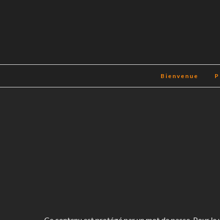
Bienvenue
P
Ce contenu est protégé par un mot de passe. Pour le vo